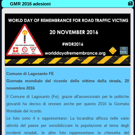
GMR 2016 adesioni
Comune di Lagosanto FE
Giornata mondiale del ricordo delle vittime della strada, 20
novembre 2016
Il Comune di Lagosanto (Fe), grazie all'assessorato per le politiche
giovanili ha deciso di onorare anche per questo 2016 la Giornata
Mondiale del ricordo.
Le foto sono 4 e rappresentano: La locandina affissa nelle varie
attività del paese per sensibilizzare la popolazione al tema degli
incidenti stradali, le altre foto rappresentano la chiesetta del