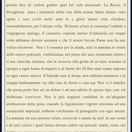
perché dice di volersi godere quel bel sole autunnale. La Rocca, il
Pavaglione sono i testimoni della vita della nonna Santa, hanno visto
aprire i suoi occhi molti anni fa e glieli hanno visti chiudere,
inesorabilmente, per l’ultima volta. Di fronte a loro si consuma l’orribile e
vergognoso epilogo, il consueto copione intriso d’italianità cui troppe
volte abbiamo dovuto assistere e che il nostro becero Paese non ha mai
voluto riscrivere. Non c’è nessuno per la strada, solo la mamma al centro
delle strisce pedonali, visibilissima, nel pieno dei suoi elementari diritti e
il suo omicida, italiano, che la incrocia alla guida di un’auto scassata in
spregio a ogni forma di rispetto e al limite dei 30 Km orari ormai imposto
in ogni centro storico. Il balordo non si ferma, non rallenta nemmeno e la
strappa barbaramente via alla vita, di fronte a casa sua. Non vi è rimedio
che possa porre fine ad un dolore e ad una rabbia di questo tipo, con ciò
dobbiamo convivere. Non si può neppure confidare in un’adeguata
attribuzione della pena, essendo la legislazione vigente orientata ad una
sostanziale impunità, sebbene cercheremo di perseguirla con ogni mezzo.
La mamma era una persona solare, socievole e amata da tutti. In suo nome
e di tutti coloro i quali hanno dovuto subire un’atrocità’ simile, sento che