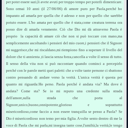
per poter essere sazi,li avete avuti per troppo tempo per poterli dimenticare.
Sono ormai 10 anni (il 27/06/06) di amore puro per Paola,perché ho
imparato ad amarla per quella che è adesso e non per quello che sarebbe
potuto essere. L'ho amata per quello che è stata,come creatura terrena ora
posso dire di amarla veramente. Ciò che Dio mi dà attraverso Paola è
proprio la capacità di amare ciò che non si può toccare con mano,ma
semplicemente ascoltando i pensieri del mio cuore,i pensieri che il Signore
mi suggerisce,che mi riscaldano,mi riempiono fino a superare il livello del
dolore che ti annienta ,ti lascia senza forza,cancella a volte il senso di tutto.
Il senso della vita non si può raccontare quando cominci a percepirlo
perché con le parole metti quei paletti che a volte tante persone ci sbattono
contro pensando di andare verso la verità. L'unica verità è questa per
quanto mi riguarda:Ho perso. Paola perché è andata via? Ma dove è
andata? Come sta? Se io mi reputo una credente sulla strada
dell'amore,sulla strada che porta al
Signore,unico,buono,onnipotente,glorioso e soprattutto
misericordioso,come faccio a non essere tranquilla se penso a Paola? Se
Dio è misericordioso non temo per mia figlia. A volte sento dentro di me la
voce di Paola che mi parla,mi insegna tante cose,l'umiltà,la verità,le tengo