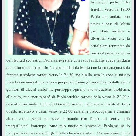
la mia,del padre e dei
fratelli. Verso le 19.00
Paola era andata con
amici a casa di Maria
,per stare insieme e
divertirsi visto che la
scuola era terminata da
poco ed erano in attesa
dei risultati scolastici. Paola amava stare con i suoi amici,ne aveva tanti,ma
quel giorno erano solo in 4. erano andati da Maria con la cumana,una sola
fermata,sarebbero tornati verso le 21.30.,ma quella sera le cose si misero
male,la cumana saltò la corsa e per poter tornare ,si misero in contatto con i
genitori di alcuni amici ma purtroppo ognuno aveva qualche problema,
alle auto, mio marito,papà di Paola,sarebbe tornato solo verso le 22.20 e
cosi alla fine andò il papà di Bruno,io intanto non sapevo niente di tutto
questo,aspettavo a casa, verso le 22.00 iniziai a preoccuparmi e chiamai
alcuni amici ,seppi che stava tornando con l'auto....mi sentivo più
tranquilla,nel frattempo tornò mio marito,mi chiese di Paola,ma io lo
tranquillizzai raccontandogli quello che era accaduto. Ma nemmeno pochi